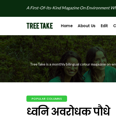
A First-Of-Its-Kind Magazine On Environment Whi
Home
About Us
Edit
C
TreeTake is a monthly bilingual colour magazine on en
POPULAR COLUMNS
ध्वनि अवरोधक पौधे