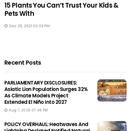
15 Plants You Can’t Trust Your Kids &
Pets With
Dec 25, 2021 03:33 PM
Recent Posts
PARLIAMENTARY DISCLOSURES:
Asiatic Lion Population Surges 32%
As Climate Models Project
Extended El Niño Into 2027
Aug 7, 2026 07:46 PM
POLICY OVERHAUL: Heatwaves And
Lightning Declared Notified Natural