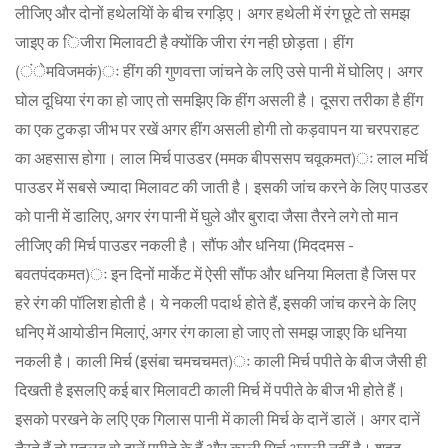
लीजिए और दोनों हथेलयिों के बीच रगड़िए। अगर हथेली में रंग छूटे तो समझ
जाइए क िजीरा मिलावटी है क्योंकि जीरा रंग नही छोड़ता। हींग
(ंेमविजमकं)ः हींग की गुणवत्ता जांचने के लएि उसे पानी में घोलिए। अगर
घोल दूधिया रंग का हो जाए तो समझिए कि हींग असली है। दूसरा तरीका है हींग
का एक टुकड़ा जीभ पर रखें अगर हींग असली होगी तो कड़वापन या चरपराहट
का अहसास होगा। लाल मिर्च पाउडर (ममक बीपससप चवूकमत)ः लाल मर्चि
पाउडर में सबसे ज्यादा मिलावट की जाती है। इसकी जांच करने के लिए पाउडर
को पानी में डालिए, अगर रंग पानी में घुले और बुरादा जैसा तैरने लगे तो मान
लीजिए की मिर्च पाउडर नकली है। सौंफ और धनिया (मिददमस -
बवतपंदकमत)ः इन दिनों मार्केट में ऐसी सौंफ और धनिया मिलता है जिस पर
हरे रंग की पॉलिश होती है। ये नकली पदार्थ होते हैं, इसकी जांच करने के लिए
धनिए में आयोडीन मिलाएं, अगर रंग काला हो जाए तो समझ जाइए कि धनिया
नकली है। काली मिर्च (इसंबा चमचचमत)ः काली मिर्च पपीते के बीज जैसी ही
दिखती है इसलएि कई बार मिलावटी काली मिर्च में पपीते के बीज भी होते हैं।
इसको परखने के लएि एक गिलास पानी में काली मिर्च के दानें डालें। अगर दानें
तैरते हैं तो मतलब वो दानें पपीते के हैं और काली मिर्च असली नहीं है। शहद