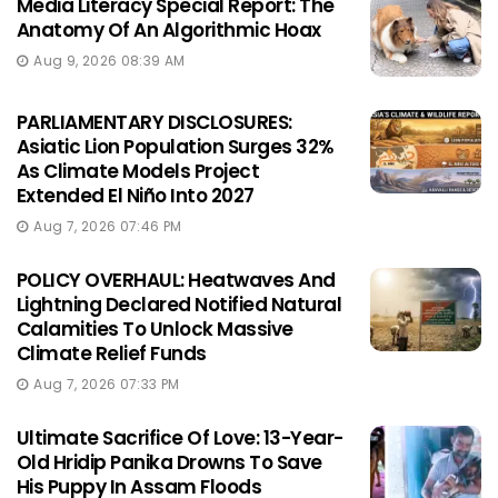
Media Literacy Special Report: The
Anatomy Of An Algorithmic Hoax
Aug 9, 2026 08:39 AM
PARLIAMENTARY DISCLOSURES:
Asiatic Lion Population Surges 32%
As Climate Models Project
Extended El Niño Into 2027
Aug 7, 2026 07:46 PM
POLICY OVERHAUL: Heatwaves And
Lightning Declared Notified Natural
Calamities To Unlock Massive
Climate Relief Funds
Aug 7, 2026 07:33 PM
Ultimate Sacrifice Of Love: 13-Year-
Old Hridip Panika Drowns To Save
His Puppy In Assam Floods