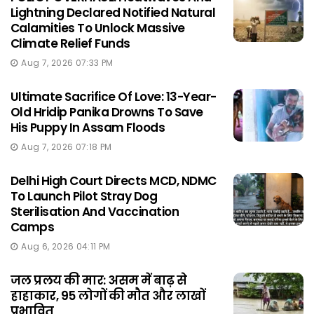
Lightning Declared Notified Natural
Calamities To Unlock Massive
Climate Relief Funds
Aug 7, 2026 07:33 PM
Ultimate Sacrifice Of Love: 13-Year-
Old Hridip Panika Drowns To Save
His Puppy In Assam Floods
Aug 7, 2026 07:18 PM
Delhi High Court Directs MCD, NDMC
To Launch Pilot Stray Dog
Sterilisation And Vaccination
Camps
Aug 6, 2026 04:11 PM
जल प्रलय की मार: असम में बाढ़ से
हाहाकार, 95 लोगों की मौत और लाखों
प्रभावित