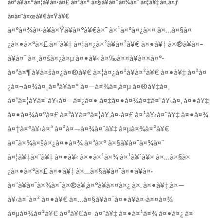
à¤ªà¥à¤°à¤¦à¥à¤·à¤£ à¤ªà¤° à¤§à¥à¤¯à¤¾à¤¨ à¤¦à¥‡à¤‚à¤ƒ
à¤à¤¨à¤œà¥€à¤Ÿà¥€
à¤°à¤¾à¤·à¥à¤Ÿà¥à¤°à¥€à¤¯ à¤¹à¤°à¤¿à¤¤ à¤…à¤§à¤
¿à¤•à¤°à¤£ à¤¨à¥‡ à¤¦à¤¿à¤²à¥à¤²à¥€ à¤•à¥‡ à¤®à¥à¤–
à¥à¤¯ à¤¸à¤šà¤¿à¤µ à¤•à¥‹ à¤‰à¤¤à¥à¤¤à¤°-
à¤ªà¤¶à¥à¤šà¤¿à¤®à¥€ à¤¦à¤¿à¤²à¥à¤²à¥€ à¤•à¥‡ à¤²à¤
¿à¤¬à¤¾à¤¸à¤ªà¥à¤° à¤—à¤¾à¤‚à¤µ à¤®à¥‡à¤‚
à¤”à¤¦à¥à¤¯à¥‹à¤—à¤¿à¤• à¤‡à¤•à¤¾à¤‡à¤¯à¥‹à¤‚ à¤•à¥‡
à¤•à¤¾à¤°à¤£ à¤ªà¥à¤°à¤¦à¥‚à¤·à¤£ à¤¹à¥‹à¤¨à¥‡ à¤•à¤¾
à¤†à¤°à¥‹à¤ª à¤²à¤—à¤¾à¤¨à¥‡ à¤µà¤¾à¤²à¥€
à¤¯à¤¾à¤šà¤¿à¤•à¤¾ à¤ªà¤° à¤§à¥à¤¯à¤¾à¤¨
à¤¦à¥‡à¤¨à¥‡ à¤•à¥‹ à¤•à¤¹à¤¾ à¤¹à¥ˆà¥¤ à¤…à¤§à¤
¿à¤•à¤°à¤£ à¤•à¥‡ à¤…à¤§à¥à¤¯à¤•à¥à¤·
à¤¨à¥à¤¯à¤¾à¤¯à¤®à¥‚à¤°à¥à¤¤à¤¿ à¤. à¤•à¥‡.à¤—
à¥‹à¤¯à¤² à¤•à¥€ à¤…à¤§à¥à¤¯à¤•à¥à¤·à¤¤à¤¾
à¤µà¤¾à¤²à¥€ à¤ªà¥€à¤ à¤¨à¥‡ à¤•à¤¹à¤¾ à¤•à¤¿ à¤