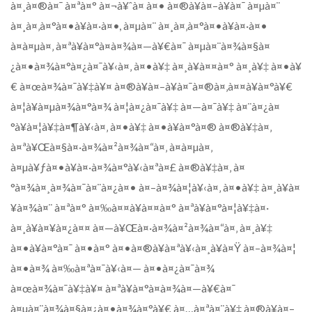
à¤¸à¤®à¤¯ à¤ªà¤° à¤¬à¥ˆà¤ à¤• à¤®à¥à¤–à¥à¤¯ à¤µà¤¨
à¤¸à¤‚à¤°à¤•à¥à¤·à¤•, à¤µà¤¨ à¤¸à¤‚à¤°à¤•à¥à¤·à¤•
à¤à¤µà¤‚ à¤ªà¥à¤°à¤­à¤¾à¤—à¥€à¤¯ à¤µà¤¨à¤¾à¤§à¤
¿à¤•à¤¾à¤°à¤¿à¤¯à¥‹à¤‚ à¤•à¥‡ à¤¸à¥à¤¤à¤° à¤¸à¥‡ à¤•à¥
€ à¤œà¤¾à¤¯à¥‡à¥¤ à¤®à¥à¤–à¥à¤¯à¤®à¤‚à¤¤à¥à¤°à¥€
à¤¦à¥à¤µà¤¾à¤°à¤¾ à¤¦à¤¿à¤¯à¥‡ à¤—à¤¯à¥‡ à¤¨à¤¿à¤
°à¥à¤¦à¥‡à¤¶à¥‹à¤‚ à¤•à¥‡ à¤•à¥à¤°à¤® à¤®à¥‡à¤‚
à¤ªà¥Œà¤§à¤·à¤¾à¤²à¤¾à¤“à¤‚ à¤à¤µà¤‚
à¤µà¥ƒà¤•à¥à¤·à¤¾à¤°à¥‹à¤ªà¤£ à¤®à¥‡à¤‚ à¤
°à¤¾à¤¸à¤¾à¤¯à¤¨à¤¿à¤• à¤–à¤¾à¤¦à¥‹à¤‚ à¤•à¥‡ à¤¸à¥à¤
¥à¤¾à¤¨ à¤ªà¤° à¤‰à¤¤à¥à¤¤à¤° à¤ªà¥à¤°à¤¦à¥‡à¤·
à¤¸à¥à¤¥à¤¿à¤¤ à¤—à¥Œà¤·à¤¾à¤²à¤¾à¤“à¤‚ à¤¸à¥‡
à¤•à¥à¤°à¤¯ à¤•à¤° à¤•à¤®à¥à¤ªà¥‹à¤¸à¥à¤Ÿ à¤–à¤¾à¤¦
à¤•à¤¾ à¤‰à¤ªà¤¯à¥‹à¤— à¤•à¤¿à¤¯à¤¾
à¤œà¤¾à¤¯à¥‡à¥¤ à¤ªà¥à¤°à¤­à¤¾à¤—à¥€à¤¯
à¤µà¤¨à¤¾à¤§à¤¿à¤•à¤¾à¤°à¥€ à¤…à¤ªà¤¨à¥‡ à¤®à¥à¤–