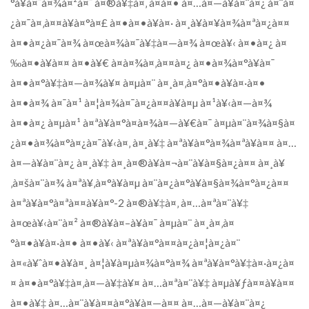
°à¥à¤¯à¤¾à¤²à¤¯ à¤®à¥‡à¤‚ à¤à¤• à¤…à¤—à¥à¤¨à¤¿ à¤¨à¤
¿à¤¯à¤‚à¤¤à¥à¤°à¤£ à¤•à¤•à¥à¤· à¤¸à¥à¤¥à¤¾à¤ªà¤¿à¤¤
à¤•à¤¿à¤¯à¤¾ à¤œà¤¾à¤¯à¥‡à¤—à¤¾ à¤œà¥‹ à¤•à¤¿ à¤
‰à¤•à¥à¤¤ à¤•à¥€ à¤­à¤¾à¤‚à¤¤à¤¿ à¤•à¤¾à¤°à¥à¤¯
à¤•à¤°à¥‡à¤—à¤¾à¥¤ à¤µà¤¨ à¤¸à¤‚à¤°à¤•à¥à¤·à¤•
à¤•à¤¾ à¤¯à¤¹ à¤¦à¤¾à¤¯à¤¿à¤¤à¥à¤µ à¤¹à¥‹à¤—à¤¾
à¤•à¤¿ à¤µà¤¹ à¤ªà¥à¤°à¤­à¤¾à¤—à¥€à¤¯ à¤µà¤¨à¤¾à¤§à¤
¿à¤•à¤¾à¤°à¤¿à¤¯à¥‹à¤‚ à¤¸à¥‡ à¤ªà¥à¤°à¤¾à¤ªà¥à¤¤ à¤…
à¤—à¥à¤¨à¤¿ à¤¸à¥‡ à¤¸à¤®à¥à¤¬à¤¨à¥à¤§à¤¿à¤¤ à¤¸à¥
‚à¤šà¤¨à¤¾ à¤ªà¥‚à¤°à¥à¤µ à¤¨à¤¿à¤°à¥à¤§à¤¾à¤°à¤¿à¤¤
à¤ªà¥à¤°à¤ªà¤¤à¥à¤°-2 à¤®à¥‡à¤‚ à¤…à¤ªà¤¨à¥‡
à¤œà¥‹à¤¨à¤² à¤®à¥à¤–à¥à¤¯ à¤µà¤¨ à¤¸à¤‚à¤
°à¤•à¥à¤·à¤• à¤•à¥‹ à¤ªà¥à¤°à¤¤à¤¿à¤¦à¤¿à¤¨
à¤«à¥ˆà¤•à¥à¤¸ à¤¦à¥à¤µà¤¾à¤°à¤¾ à¤ªà¥à¤°à¥‡à¤·à¤¿à¤
¤ à¤•à¤°à¥‡à¤‚à¤—à¥‡à¥¤ à¤…à¤ªà¤¨à¥‡ à¤µà¥ƒà¤¤à¥à¤¤
à¤•à¥‡ à¤…à¤¨à¥à¤¤à¤°à¥à¤—à¤¤ à¤…à¤—à¥à¤¨à¤¿