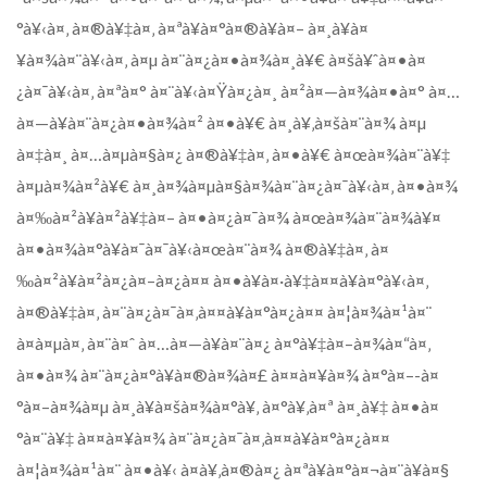
°à¥‹à¤‚ à¤®à¥‡à¤‚ à¤ªà¥à¤°à¤®à¥à¤– à¤¸à¥à¤
¥à¤¾à¤¨à¥‹à¤‚ à¤µ à¤¨à¤¿à¤•à¤¾à¤¸à¥€ à¤šà¥ˆà¤•à¤
¿à¤¯à¥‹à¤‚ à¤ªà¤° à¤¨à¥‹à¤Ÿà¤¿à¤¸ à¤²à¤—à¤¾à¤•à¤° à¤…
à¤—à¥à¤¨à¤¿à¤•à¤¾à¤² à¤•à¥€ à¤¸à¥‚à¤šà¤¨à¤¾ à¤µ
à¤‡à¤¸ à¤…à¤µà¤§à¤¿ à¤®à¥‡à¤‚ à¤•à¥€ à¤œà¤¾à¤¨à¥‡
à¤µà¤¾à¤²à¥€ à¤¸à¤¾à¤µà¤§à¤¾à¤¨à¤¿à¤¯à¥‹à¤‚ à¤•à¤¾
à¤‰à¤²à¥à¤²à¥‡à¤– à¤•à¤¿à¤¯à¤¾ à¤œà¤¾à¤¨à¤¾à¥¤
à¤•à¤¾à¤°à¥à¤¯à¤¯à¥‹à¤œà¤¨à¤¾ à¤®à¥‡à¤‚ à¤
‰à¤²à¥à¤²à¤¿à¤–à¤¿à¤¤ à¤•à¥à¤·à¥‡à¤¤à¥à¤°à¥‹à¤‚
à¤®à¥‡à¤‚ à¤¨à¤¿à¤¯à¤‚à¤¤à¥à¤°à¤¿à¤¤ à¤¦à¤¾à¤¹à¤¨
à¤à¤µà¤‚ à¤¨à¤ˆ à¤…à¤—à¥à¤¨à¤¿ à¤°à¥‡à¤–à¤¾à¤“à¤‚
à¤•à¤¾ à¤¨à¤¿à¤°à¥à¤®à¤¾à¤£ à¤¤à¤¥à¤¾ à¤°à¤–-à¤
°à¤–à¤¾à¤µ à¤¸à¥à¤šà¤¾à¤°à¥‚ à¤°à¥‚à¤ª à¤¸à¥‡ à¤•à¤
°à¤¨à¥‡ à¤¤à¤¥à¤¾ à¤¨à¤¿à¤¯à¤‚à¤¤à¥à¤°à¤¿à¤¤
à¤¦à¤¾à¤¹à¤¨ à¤•à¥‹ à¤­à¥‚à¤®à¤¿ à¤ªà¥à¤°à¤¬à¤¨à¥à¤§