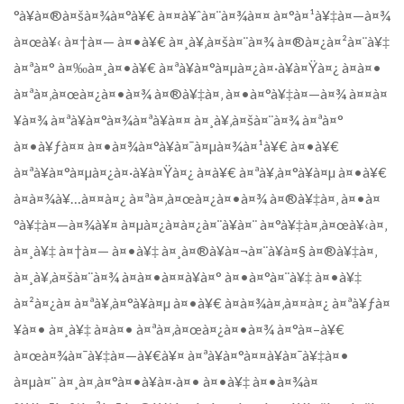
°à¥à¤®à¤šà¤¾à¤°à¥€ à¤¤à¥ˆà¤¨à¤¾à¤¤ à¤°à¤¹à¥‡à¤—à¤¾
à¤œà¥‹ à¤†à¤— à¤•à¥€ à¤¸à¥‚à¤šà¤¨à¤¾ à¤®à¤¿à¤²à¤¨à¥‡
à¤ªà¤° à¤‰à¤¸à¤•à¥€ à¤ªà¥à¤°à¤µà¤¿à¤·à¥à¤Ÿà¤¿ à¤à¤•
à¤ªà¤‚à¤œà¤¿à¤•à¤¾ à¤®à¥‡à¤‚ à¤•à¤°à¥‡à¤—à¤¾ à¤¤à¤
¥à¤¾ à¤ªà¥à¤°à¤¾à¤ªà¥à¤¤ à¤¸à¥‚à¤šà¤¨à¤¾ à¤ªà¤°
à¤•à¥ƒà¤¤ à¤•à¤¾à¤°à¥à¤¯à¤µà¤¾à¤¹à¥€ à¤•à¥€
à¤ªà¥à¤°à¤µà¤¿à¤·à¥à¤Ÿà¤¿ à¤­à¥€ à¤ªà¥‚à¤°à¥à¤µ à¤•à¥€
à¤­à¤¾à¥…à¤¤à¤¿ à¤ªà¤‚à¤œà¤¿à¤•à¤¾ à¤®à¥‡à¤‚ à¤•à¤
°à¥‡à¤—à¤¾à¥¤ à¤µà¤¿à¤­à¤¿à¤¨à¥à¤¨ à¤°à¥‡à¤‚à¤œà¥‹à¤‚
à¤¸à¥‡ à¤†à¤— à¤•à¥‡ à¤¸à¤®à¥à¤¬à¤¨à¥à¤§ à¤®à¥‡à¤‚
à¤¸à¥‚à¤šà¤¨à¤¾ à¤à¤•à¤¤à¥à¤° à¤•à¤°à¤¨à¥‡ à¤•à¥‡
à¤²à¤¿à¤ à¤ªà¥‚à¤°à¥à¤µ à¤•à¥€ à¤­à¤¾à¤‚à¤¤à¤¿ à¤ªà¥ƒà¤
¥à¤• à¤¸à¥‡ à¤à¤• à¤ªà¤‚à¤œà¤¿à¤•à¤¾ à¤°à¤–à¥€
à¤œà¤¾à¤¯à¥‡à¤—à¥€à¥¤ à¤ªà¥à¤°à¤¤à¥à¤¯à¥‡à¤•
à¤µà¤¨ à¤¸à¤‚à¤°à¤•à¥à¤·à¤• à¤•à¥‡ à¤•à¤¾à¤