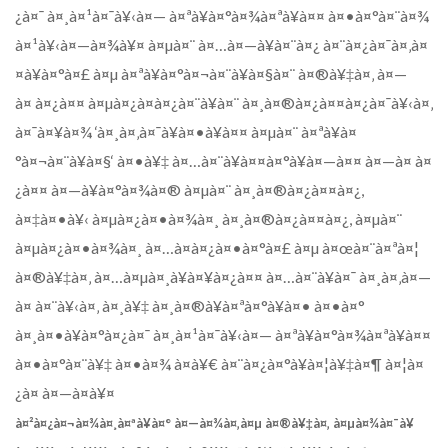
¿à¤¯ à¤¸à¤¹à¤¯à¥‹à¤— à¤ªà¥à¤°à¤¾à¤ªà¥à¤¤ à¤•à¤°à¤¨à¤¾
à¤¹à¥‹à¤—à¤¾à¥¤ à¤µà¤¨ à¤…à¤—à¥à¤¨à¤¿ à¤¨à¤¿à¤¯à¤‚à¤
¤à¥à¤°à¤£ à¤µ à¤ªà¥à¤°à¤¬à¤¨à¥à¤§à¤¨ à¤®à¥‡à¤‚ à¤—
à¤ à¤¿à¤¤ à¤µà¤¿à¤­à¤¿à¤¨à¥à¤¨ à¤¸à¤®à¤¿à¤¤à¤¿à¤¯à¥‹à¤‚
à¤¯à¤¥à¤¾ ‘à¤¸à¤‚à¤¯à¥à¤•à¥à¤¤ à¤µà¤¨ à¤ªà¥à¤
°à¤¬à¤¨à¥à¤§‘ à¤•à¥‡ à¤…à¤¨à¥à¤¤à¤°à¥à¤—à¤¤ à¤—à¤ à¤
¿à¤¤ à¤—à¥à¤°à¤¾à¤® à¤µà¤¨ à¤¸à¤®à¤¿à¤¤à¤¿,
à¤‡à¤•à¥‹ à¤µà¤¿à¤•à¤¾à¤¸ à¤¸à¤®à¤¿à¤¤à¤¿, à¤µà¤¨
à¤µà¤¿à¤•à¤¾à¤¸ à¤…à¤­à¤¿à¤•à¤°à¤£ à¤µ à¤œà¤¨à¤ªà¤¦
à¤®à¥‡à¤‚ à¤…à¤µà¤¸à¥à¤¥à¤¿à¤¤ à¤…à¤¨à¥à¤¯ à¤¸à¤‚à¤—
à¤ à¤¨à¥‹à¤‚ à¤¸à¥‡ à¤¸à¤®à¥à¤ªà¤°à¥à¤• à¤•à¤°
à¤¸à¤•à¥à¤°à¤¿à¤¯ à¤¸à¤¹à¤¯à¥‹à¤— à¤ªà¥à¤°à¤¾à¤ªà¥à¤¤
à¤•à¤°à¤¨à¥‡ à¤•à¤¾ à¤­à¥€ à¤¨à¤¿à¤°à¥à¤¦à¥‡à¤¶ à¤¦à¤
¿à¤ à¤—à¤à¥¤
à¤²à¤¿à¤¬à¤¾à¤¸à¤ªà¥à¤° à¤—à¤¾à¤‚à¤µ à¤®à¥‡à¤‚ à¤µà¤¾à¤¯à¥