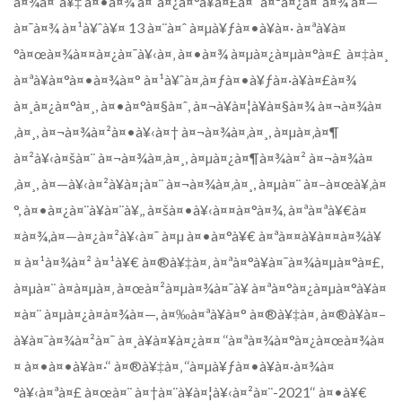
à¤¾à¤¨à¥‡ à¤•à¤¾ à¤¨à¤¿à¤°à¥à¤£à¤¯ à¤²à¤¿à¤¯à¤¾ à¤—
à¤¯à¤¾ à¤¹à¥ˆà¥¤ 13 à¤¨à¤ˆ à¤µà¥ƒà¤•à¥à¤· à¤ªà¥à¤
°à¤œà¤¾à¤¤à¤¿à¤¯à¥‹à¤‚ à¤•à¤¾ à¤µà¤¿à¤µà¤°à¤£ à¤‡à¤¸
à¤ªà¥à¤°à¤•à¤¾à¤° à¤¹à¥ˆà¤‚à¤ƒà¤•à¥ƒà¤·à¥à¤£à¤¾
à¤¸à¤¿à¤°à¤¸, à¤•à¤°à¤§à¤ˆ, à¤¬à¥à¤¦à¥à¤§à¤¾ à¤¬à¤¾à¤
‚à¤¸, à¤¬à¤¾à¤²à¤•à¥‹à¤† à¤¬à¤¾à¤‚à¤¸, à¤µà¤‚à¤¶
à¤²à¥‹à¤šà¤¨ à¤¬à¤¾à¤‚à¤¸, à¤µà¤¿à¤¶à¤¾à¤² à¤¬à¤¾à¤
‚à¤¸, à¤—à¥‹à¤²à¥à¤¡à¤¨ à¤¬à¤¾à¤‚à¤¸, à¤µà¤¨ à¤–à¤œà¥‚à¤
°, à¤•à¤¿à¤¨à¥à¤¨à¥‚, à¤šà¤•à¥‹à¤¤à¤°à¤¾, à¤ªà¤ªà¥€à¤
¤à¤¾,à¤—à¤¿à¤²à¥‹à¤¯ à¤µ à¤•à¤°à¥€ à¤ªà¤¤à¥à¤¤à¤¾à¥
¤ à¤¹à¤¾à¤² à¤¹à¥€ à¤®à¥‡à¤‚ à¤ªà¤°à¥à¤¯à¤¾à¤µà¤°à¤£,
à¤µà¤¨ à¤à¤µà¤‚ à¤œà¤²à¤µà¤¾à¤¯à¥ à¤ªà¤°à¤¿à¤µà¤°à¥à¤
¤à¤¨ à¤µà¤¿à¤­à¤¾à¤—, à¤‰à¤ªà¥à¤° à¤®à¥‡à¤‚ à¤®à¥à¤–
à¥à¤¯à¤¾à¤²à¤¯ à¤¸à¥à¤¥à¤¿à¤¤ ‘‘à¤ªà¤¾à¤°à¤¿à¤œà¤¾à¤
¤ à¤•à¤•à¥à¤·‘‘ à¤®à¥‡à¤‚ ‘‘à¤µà¥ƒà¤•à¥à¤·à¤¾à¤
°à¥‹à¤ªà¤£ à¤œà¤¨ à¤†à¤¨à¥à¤¦à¥‹à¤²à¤¨-2021‘‘ à¤•à¥€