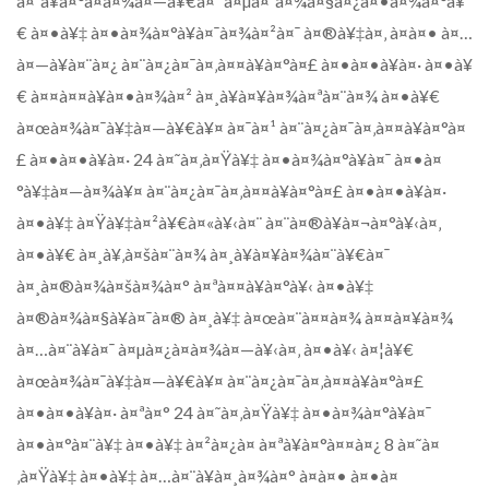
à¤ªà¥à¤°à¤­à¤¾à¤—à¥€à¤¯ à¤µà¤¨à¤¾à¤§à¤¿à¤•à¤¾à¤°à¥
€ à¤•à¥‡ à¤•à¤¾à¤°à¥à¤¯à¤¾à¤²à¤¯ à¤®à¥‡à¤‚ à¤à¤• à¤…
à¤—à¥à¤¨à¤¿ à¤¨à¤¿à¤¯à¤‚à¤¤à¥à¤°à¤£ à¤•à¤•à¥à¤· à¤•à¥
€ à¤¤à¤¤à¥à¤•à¤¾à¤² à¤¸à¥à¤¥à¤¾à¤ªà¤¨à¤¾ à¤•à¥€
à¤œà¤¾à¤¯à¥‡à¤—à¥€à¥¤ à¤¯à¤¹ à¤¨à¤¿à¤¯à¤‚à¤¤à¥à¤°à¤
£ à¤•à¤•à¥à¤· 24 à¤˜à¤‚à¤Ÿà¥‡ à¤•à¤¾à¤°à¥à¤¯ à¤•à¤
°à¥‡à¤—à¤¾à¥¤ à¤¨à¤¿à¤¯à¤‚à¤¤à¥à¤°à¤£ à¤•à¤•à¥à¤·
à¤•à¥‡ à¤Ÿà¥‡à¤²à¥€à¤«à¥‹à¤¨ à¤¨à¤®à¥à¤¬à¤°à¥‹à¤‚
à¤•à¥€ à¤¸à¥‚à¤šà¤¨à¤¾ à¤¸à¥à¤¥à¤¾à¤¨à¥€à¤¯
à¤¸à¤®à¤¾à¤šà¤¾à¤° à¤ªà¤¤à¥à¤°à¥‹ à¤•à¥‡
à¤®à¤¾à¤§à¥à¤¯à¤® à¤¸à¥‡ à¤œà¤¨à¤¤à¤¾ à¤¤à¤¥à¤¾
à¤…à¤¨à¥à¤¯ à¤µà¤¿à¤­à¤¾à¤—à¥‹à¤‚ à¤•à¥‹ à¤¦à¥€
à¤œà¤¾à¤¯à¥‡à¤—à¥€à¥¤ à¤¨à¤¿à¤¯à¤‚à¤¤à¥à¤°à¤£
à¤•à¤•à¥à¤· à¤ªà¤° 24 à¤˜à¤‚à¤Ÿà¥‡ à¤•à¤¾à¤°à¥à¤¯
à¤•à¤°à¤¨à¥‡ à¤•à¥‡ à¤²à¤¿à¤ à¤ªà¥à¤°à¤¤à¤¿ 8 à¤˜à¤
‚à¤Ÿà¥‡ à¤•à¥‡ à¤…à¤¨à¥à¤¸à¤¾à¤° à¤à¤• à¤•à¤