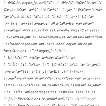
à¤®à¥‡à¤‚ à¤µà¤¿à¤²à¤®à¥à¤¬ à¤®à¤¾à¤¨à¥à¤¯ à¤¨à¤¹à¥
€à¤‚ à¤¹à¥‹à¤—à¤¾ à¤¤à¤¥à¤¾ à¤µà¤¿à¤²à¤®à¥à¤¬ à¤•à¤
°à¤¨à¥‡ à¤µà¤¾à¤²à¥‡ à¤µà¤¨à¤¾à¤§à¤¿à¤•à¤¾à¤°à¤
¿à¤¯à¥‹à¤‚ à¤•à¥‡ à¤µà¤¿à¤°à¥‚à¤¦à¥à¤§ à¤•à¤ à¥‹à¤°
à¤•à¤¾à¤°à¥à¤¯à¤µà¤¾à¤¹à¥€ à¤•à¥€ à¤œà¤¾à¤¯à¥‡à¤
—à¥€à¥¤ à¤¸à¤®à¥€à¤•à¥à¤·à¤¾ à¤¬à¥ˆà¤ à¤• à¤®à¥‡à¤
‚ à¤ªà¥à¤°à¤§à¤¾à¤¨ à¤®à¥à¤–à¥à¤¯ à¤µà¤¨ à¤¸à¤‚à¤
°à¤•à¥à¤·à¤• à¤”à¤° à¤µà¤¿à¤­à¤¾à¤—
à¤¾à¤§à¥à¤¯à¤•à¥à¤·, à¤‰à¤ªà¥à¤°, à¤²à¤–
à¤¨à¤Š,à¤¸à¥à¤¨à¥€à¤² à¤ªà¤¾à¤£à¥à¤¡à¥‡à¤¯à¤¯ à¤¸à¤šà¤
¿à¤µ à¤ªà¤°à¥à¤¯à¤¾à¤µà¤°à¤£, à¤µà¤¨ à¤à¤µà¤‚
à¤œà¤²à¤µà¤¾à¤¯à¥ à¤ªà¤°à¤¿à¤µà¤°à¥à¤¤à¤¨ à¤µà¤¿à¤­
à¤¾à¤—, à¤‰à¤ªà¥à¤° à¤¸à¤‚à¤œà¤¯ à¤¸à¤¿à¤‚à¤¹, à¤¸à¤­à¥
€ à¤…à¤ªà¤° à¤ªà¥à¤°à¤§à¤¾à¤¨ à¤®à¥à¤–à¥à¤¯ à¤µà¤¨
à¤¸à¤‚à¤°à¤•à¥à¤·à¤•, à¤¸à¤­à¥€ à¤®à¥à¤–à¥à¤¯ à¤µà¤¨
à¤¸à¤‚à¤°à¤•à¥à¤·à¤• à¤¤à¤¥à¤¾ à¤¸à¤­à¥€ à¤µà¤¨ à¤¸à¤