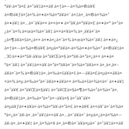
°à¥‹à¤ªà¤£ à¤¹à¥‡à¤¤à¥ à¤†à¤—à¤¾à¤®à¥€
à¤®à¥ƒà¤¦à¤¾ à¤•à¤¾à¤°à¥à¤¯ à¤‡à¤¸ à¤®à¤¾à¤¹
à¤•à¥‡ à¤…à¤¨à¥à¤¤ à¤¤à¤• à¤ªà¥‚à¤°à¥à¤£ à¤•à¤° à¤²à¤
¿à¤¯à¤¾ à¤œà¤¾à¤¯à¥‡ à¤¤à¤¥à¤¾ à¤¸à¥à¤¨à¤
¿à¤¶à¥à¤šà¤¿à¤¤ à¤•à¤¿à¤¯à¤¾ à¤œà¤¾à¤¯à¥‡ à¤•à¤¿
à¤†à¤—à¤¾à¤®à¥€ à¤µà¤°à¥à¤·à¤¾à¤•à¤¾à¤² à¤®à¥‡à¤
‚ 30 à¤•à¤°à¥‹à¥œ à¤ªà¥Œà¤§ à¤°à¥‹à¤ªà¤¿à¤¤ à¤•à¤
°à¤¨à¥‡ à¤¹à¥‡à¤¤à¥ à¤ªà¤°à¥à¤¯à¤¾à¤ªà¥à¤¤ à¤¸à¤‚à¤–
à¥à¤¯à¤¾ à¤®à¥‡à¤‚ à¤‰à¤šà¥à¤š à¤—à¥à¤£à¤µà¤¤à¥à¤
¤à¤¾ à¤µ à¤‰à¤ªà¤¯à¥à¤•à¥à¤¤ à¤‰à¤šà¤¾à¤à¤ˆ à¤•à¥‡
à¤¹à¥€ à¤ªà¥Œà¤§à¥‡ à¤ªà¥Œà¤§à¤¶à¤¾à¤²à¤¾à¤“à¤‚
à¤®à¥‡à¤‚ à¤‰à¤ªà¤²à¤¬à¥à¤§ à¤¹à¥ˆà¥¤
à¤µà¥ƒà¤•à¥à¤·à¤¾à¤°à¥‹à¤ªà¤£ à¤•à¥€ à¤¤à¥ˆà¤¯à¤¾à¤
°à¤¿à¤¯à¥‹à¤‚ à¤¹à¥‡à¤¤à¥ à¤…à¤¨à¥à¤¯ à¤µà¤¿à¤­à¤¾à¤—
à¥‹à¤‚ à¤•à¥‡ à¤¸à¤¾à¤¥ à¤¸à¤®à¤¨à¥à¤µà¤¯ à¤¹à¥‡à¤¤à¥