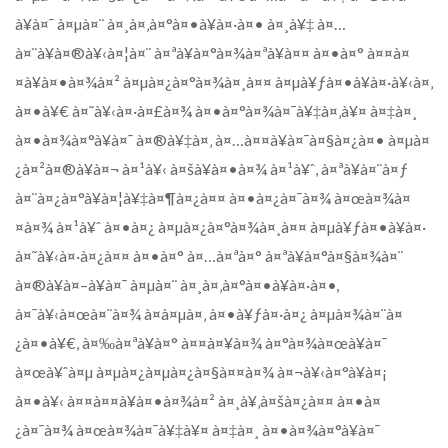
à¥à¤¯ à¤µà¤¨ à¤¸à¤‚à¤°à¤•à¥à¤·à¤• à¤¸à¥‡ à¤…
à¤¨à¥à¤®à¥‹à¤¦à¤¨ à¤ªà¥à¤°à¤¾à¤ªà¥à¤¤ à¤•à¤° à¤¤à¤
¤à¥à¤•à¤¾à¤² à¤µà¤¿à¤°à¤¾à¤¸à¤¤ à¤µà¥ƒà¤•à¥à¤·à¥‹à¤‚
à¤•à¥€ à¤˜à¥‹à¤·à¤£à¤¾ à¤•à¤°à¤¾à¤¯à¥‡à¤‚à¥¤ à¤‡à¤¸
à¤•à¤¾à¤°à¥à¤¯ à¤®à¥‡à¤‚ à¤…à¤¤à¥à¤¯à¤§à¤¿à¤• à¤µà¤
¿à¤²à¤®à¥à¤¬ à¤¹à¥‹ à¤šà¥à¤•à¤¾ à¤¹à¥ˆ, à¤ªà¥à¤¨à¤ƒ
à¤¨à¤¿à¤°à¥à¤¦à¥‡à¤¶à¤¿à¤¤ à¤•à¤¿à¤¯à¤¾ à¤œà¤¾à¤
¤à¤¾ à¤¹à¥ˆ à¤•à¤¿ à¤µà¤¿à¤°à¤¾à¤¸à¤¤ à¤µà¥ƒà¤•à¥à¤·
à¤˜à¥‹à¤·à¤¿à¤¤ à¤•à¤° à¤…à¤ªà¤° à¤ªà¥à¤°à¤§à¤¾à¤¨
à¤®à¥à¤–à¥à¤¯ à¤µà¤¨ à¤¸à¤‚à¤°à¤•à¥à¤·à¤•,
à¤¯à¥‹à¤œà¤¨à¤¾ à¤à¤µà¤‚ à¤•à¥ƒà¤·à¤¿ à¤µà¤¾à¤¨à¤
¿à¤•à¥€, à¤‰à¤ªà¥à¤° à¤¤à¤¥à¤¾ à¤°à¤¾à¤œà¥à¤¯
à¤œà¥ˆà¤µ à¤µà¤¿à¤µà¤¿à¤§à¤¤à¤¾ à¤¬à¥‹à¤°à¥à¤¡
à¤•à¥‹ à¤¤à¤¤à¥à¤•à¤¾à¤² à¤¸à¥‚à¤šà¤¿à¤¤ à¤•à¤
¿à¤¯à¤¾ à¤œà¤¾à¤¯à¥‡à¥¤ à¤‡à¤¸ à¤•à¤¾à¤°à¥à¤¯