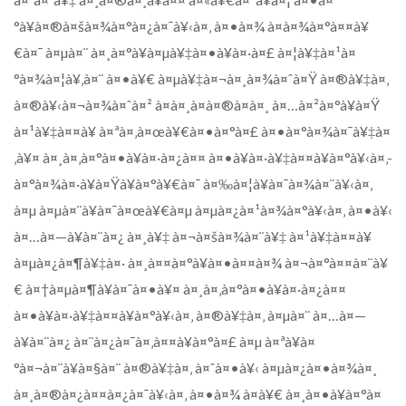
°à¥à¤®à¤šà¤¾à¤°à¤¿à¤¯à¥‹à¤‚ à¤•à¤¾ à¤­à¤¾à¤°à¤¤à¥
€à¤¯ à¤µà¤¨ à¤¸à¤°à¥à¤µà¥‡à¤•à¥à¤·à¤£ à¤¦à¥‡à¤¹à¤
°à¤¾à¤¦à¥‚à¤¨ à¤•à¥€ à¤µà¥‡à¤¬à¤¸à¤¾à¤ˆà¤Ÿ à¤®à¥‡à¤‚
à¤®à¥‹à¤¬à¤¾à¤ˆà¤² à¤à¤¸à¤à¤®à¤à¤¸ à¤…à¤²à¤°à¥à¤Ÿ
à¤¹à¥‡à¤¤à¥ à¤ªà¤‚à¤œà¥€à¤•à¤°à¤£ à¤•à¤°à¤¾à¤¯à¥‡à¤
‚à¥¤ à¤¸à¤‚à¤°à¤•à¥à¤·à¤¿à¤¤ à¤•à¥à¤·à¥‡à¤¤à¥à¤°à¥‹à¤‚-
à¤°à¤¾à¤·à¥à¤Ÿà¥à¤°à¥€à¤¯ à¤‰à¤¦à¥à¤¯à¤¾à¤¨à¥‹à¤‚
à¤µ à¤µà¤¨à¥à¤¯à¤œà¥€à¤µ à¤µà¤¿à¤¹à¤¾à¤°à¥‹à¤‚ à¤•à¥‹
à¤…à¤—à¥à¤¨à¤¿ à¤¸à¥‡ à¤¬à¤šà¤¾à¤¨à¥‡ à¤¹à¥‡à¤¤à¥
à¤µà¤¿à¤¶à¥‡à¤· à¤¸à¤¤à¤°à¥à¤•à¤¤à¤¾ à¤¬à¤°à¤¤à¤¨à¥
€ à¤†à¤µà¤¶à¥à¤¯à¤•à¥¤ à¤¸à¤‚à¤°à¤•à¥à¤·à¤¿à¤¤
à¤•à¥à¤·à¥‡à¤¤à¥à¤°à¥‹à¤‚ à¤®à¥‡à¤‚ à¤µà¤¨ à¤…à¤—
à¥à¤¨à¤¿ à¤¨à¤¿à¤¯à¤‚à¤¤à¥à¤°à¤£ à¤µ à¤ªà¥à¤
°à¤¬à¤¨à¥à¤§à¤¨ à¤®à¥‡à¤‚ à¤ˆà¤•à¥‹ à¤µà¤¿à¤•à¤¾à¤¸
à¤¸à¤®à¤¿à¤¤à¤¿à¤¯à¥‹à¤‚ à¤•à¤¾ à¤­à¥€ à¤¸à¤•à¥à¤°à¤