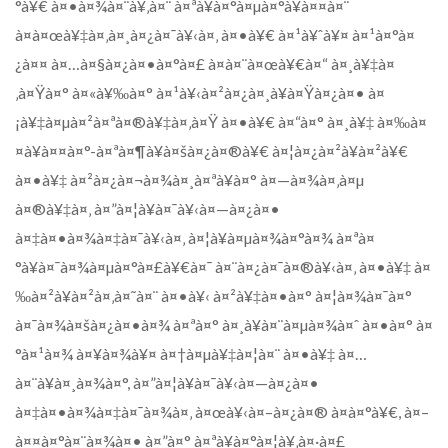
°à¥€ à¤•à¤¾à¤¨à¥‚à¤¨ à¤ªà¥à¤°à¤µà¤°à¥à¤¤à¤¨
à¤à¤œà¥‡à¤‚à¤¸à¤¿à¤¯à¥‹à¤‚ à¤•à¥€ à¤¹à¥ˆà¥¤ à¤¹à¤°à¤
¿à¤¤ à¤…à¤§à¤¿à¤•à¤°à¤£ à¤à¤¨à¤œà¥€à¤“ à¤¸à¥‡à¤
‚à¤Ÿà¤° à¤«à¥‰à¤° à¤¹à¥‹à¤²à¤¿à¤¸à¥à¤Ÿà¤¿à¤• à¤
¡à¥‡à¤µà¤²à¤ªà¤®à¥‡à¤‚à¤Ÿ à¤•à¥€ à¤“à¤° à¤¸à¥‡ à¤‰à¤
¤à¥à¤¤à¤°-à¤ªà¤¶à¥à¤šà¤¿à¤®à¥€ à¤¦à¤¿à¤²à¥à¤²à¥€
à¤•à¥‡ à¤²à¤¿à¤¬à¤¾à¤¸à¤ªà¥à¤° à¤—à¤¾à¤‚à¤µ
à¤®à¥‡à¤‚ à¤”à¤¦à¥à¤¯à¥‹à¤—à¤¿à¤•
à¤‡à¤•à¤¾à¤‡à¤¯à¥‹à¤‚ à¤¦à¥à¤µà¤¾à¤°à¤¾ à¤ªà¤
°à¥à¤¯à¤¾à¤µà¤°à¤£à¥€à¤¯ à¤¨à¤¿à¤¯à¤®à¥‹à¤‚ à¤•à¥‡ à¤
‰à¤²à¥à¤²à¤‚à¤˜à¤¨ à¤•à¥‹ à¤²à¥‡à¤•à¤° à¤¦à¤¾à¤¯à¤°
à¤¯à¤¾à¤šà¤¿à¤•à¤¾ à¤ªà¤° à¤¸à¥à¤¨à¤µà¤¾à¤ˆ à¤•à¤° à¤
°à¤¹à¤¾ à¤¥à¤¾à¥¤ à¤†à¤µà¥‡à¤¦à¤¨ à¤•à¥‡ à¤…
à¤¨à¥à¤¸à¤¾à¤°, à¤”à¤¦à¥à¤¯à¥‹à¤—à¤¿à¤•
à¤‡à¤•à¤¾à¤‡à¤¯à¤¾à¤‚ à¤œà¥‹à¤–à¤¿à¤® à¤­à¤°à¥€, à¤–
à¤¤à¤°à¤¨à¤¾à¤• à¤”à¤° à¤ªà¥à¤°à¤¦à¥‚à¤·à¤£