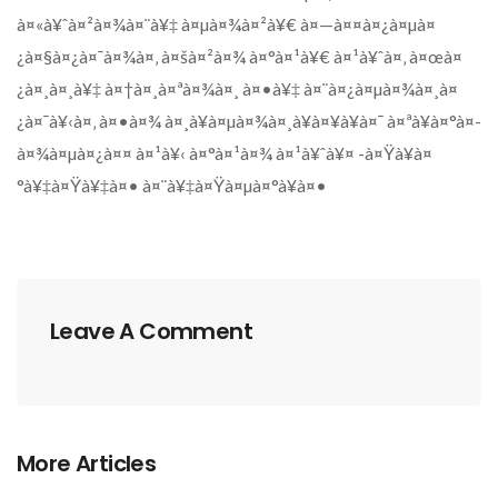
à¤«à¥ˆà¤²à¤¾à¤¨à¥‡ à¤µà¤¾à¤²à¥€ à¤—à¤¤à¤¿à¤µà¤
¿à¤§à¤¿à¤¯à¤¾à¤‚ à¤šà¤²à¤¾ à¤°à¤¹à¥€ à¤¹à¥ˆà¤‚ à¤œà¤
¿à¤¸à¤¸à¥‡ à¤†à¤¸à¤ªà¤¾à¤¸ à¤•à¥‡ à¤¨à¤¿à¤µà¤¾à¤¸à¤
¿à¤¯à¥‹à¤‚ à¤•à¤¾ à¤¸à¥à¤µà¤¾à¤¸à¥à¤¥à¥à¤¯ à¤ªà¥à¤°à¤­
à¤¾à¤µà¤¿à¤¤ à¤¹à¥‹ à¤°à¤¹à¤¾ à¤¹à¥ˆà¥¤ -à¤Ÿà¥à¤
°à¥‡à¤Ÿà¥‡à¤• à¤¨à¥‡à¤Ÿà¤µà¤°à¥à¤•
Leave A Comment
More Articles