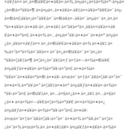
¤à¥ƒà¤¤ à¤¸à¤®à¥€à¤•à¥à¤·à¤¾, à¤µà¤¿à¤šà¤¾à¤°-à¤µà¤
¿à¤®à¤°à¥à¤¶ à¤à¤µà¤‚ à¤•à¥à¤·à¥‡à¤¤à¥à¤°à¥€à¤¯ à¤µ
à¤®à¤£à¥à¤¡à¤²à¥€à¤¯ à¤®à¥à¤–à¥à¤¯ à¤µà¤¨ à¤¸à¤‚à¤
°à¤•à¥à¤·à¤•à¥‹à¤‚ à¤•à¥‡ à¤ªà¥à¤°à¤¸à¥à¤¤à¥à¤¤à¥
€à¤•à¤°à¤£ à¤•à¤¾ à¤…à¤µà¤²à¥‹à¤•à¤¨ à¤•à¤° à¤µà¤
¿à¤¸à¥à¤¤à¥ƒà¤¤ à¤¸à¤®à¥€à¤•à¥à¤·à¤¾ à¤•à¥‡ à¤
‰à¤ªà¤°à¤¾à¤¨à¥à¤¤ à¤¨à¤¿à¤®à¥à¤¨ à¤¨à¤¿à¤
°à¥à¤¦à¥‡à¤¶ à¤¦à¤¿à¤¯à¥‡à¤ƒ à¤†à¤—à¤¾à¤®à¥€
à¤µà¥ƒà¤•à¥à¤·à¤¾à¤°à¥‹à¤ªà¤£ à¤•à¤¾à¤
°à¥à¤¯à¤•à¥à¤°à¤® à¤•à¥‹ à¤œà¤¨ à¤†à¤¨à¥à¤¦à¥‹à¤²à¤¨
à¤•à¤¾ à¤°à¥‚à¤ª à¤¦à¥‡à¤•à¤° à¤µà¥ƒà¤•à¥à¤·à¤¾à¤
°à¥‹à¤ªà¤£ à¤®à¥‡à¤‚ à¤…à¤§à¤¿à¤• à¤¸à¥‡ à¤…à¤§à¤
¿à¤• à¤­à¤¾à¤—à¥€à¤¦à¤¾à¤°à¥€ à¤¤à¤¾à¤•à¤¿
à¤µà¥ƒà¤•à¥à¤·à¤¾à¤°à¥‹à¤ªà¤£ à¤•à¥‹
à¤œà¤¨à¤†à¤¨à¥à¤¦à¥‹à¤²à¤¨ à¤•à¤¾ à¤°à¥‚à¤ª à¤¦à¤
¿à¤¯à¤¾ à¤œà¤¾ à¤¸à¤•à¥‡à¥¤ à¤µà¥ƒà¤•à¥à¤·à¤¾à¤