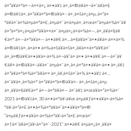
à¤ªà¥à¤°à¤—à¤¤à¤¿ à¤•à¥‡ à¤¸à¤®à¥à¤¬à¤¨à¥à¤§
à¤®à¥‡à¤‚ à¤ªà¥à¤°à¤®à¥à¤– à¤¸à¤šà¤¿à¤µ, à¤ªà¤
°à¥à¤¯à¤¾à¤µà¤°à¤£, à¤µà¤¨ à¤à¤µà¤‚ à¤œà¤²à¤µà¤¾à¤¯à¥
à¤ªà¤°à¤¿à¤µà¤°à¥à¤¤à¤¨ à¤µà¤¿à¤­à¤¾à¤—, à¤¸à¥à¤§à¥
€à¤° à¤—à¤°à¥à¤— à¤•à¥€ à¤…à¤§à¥à¤¯à¤•à¥à¤·à¤¤à¤¾
à¤®à¥‡à¤‚ à¤à¤• à¤‰à¤šà¥à¤šà¤¸à¥à¤¤à¤°à¥€à¤¯
à¤¸à¤®à¥€à¤•à¥à¤·à¤¾ à¤¬à¥ˆà¤ à¤• à¤•à¥€ à¤—à¤¯à¥
€à¥¤ à¤®à¥à¤–à¥à¤¯ à¤µà¤¨ à¤¸à¤‚à¤°à¤•à¥à¤·à¤• à¤¸à¥‡
à¤ªà¥à¤°à¤¾à¤ªà¥à¤¤ à¤¸à¥‚à¤šà¤¨à¤¾ à¤•à¥‡ à¤…
à¤¨à¥à¤¸à¤¾à¤° à¤ªà¥à¤°à¤®à¥à¤– à¤¸à¤šà¤¿à¤µ
à¤¸à¥à¤§à¥€à¤° à¤—à¤°à¥à¤— à¤¨à¥‡ à¤œà¥à¤²à¤¾à¤ˆ
2021 à¤®à¥‡à¤‚ 30 à¤•à¤°à¥‹à¥œ à¤µà¥ƒà¤•à¥à¤·à¤¾à¤
°à¥‹à¤ªà¤£ à¤•à¤¾à¤°à¥à¤¯à¤•à¥à¤°à¤®
‘‘à¤µà¥ƒà¤•à¥à¤·à¤¾à¤°à¥‹à¤ªà¤£ à¤œà¤¨
à¤†à¤¨à¥à¤¦à¥‹à¤²à¤¨-2021‘‘ à¤•à¥€ à¤µà¤¿à¤¸à¥à¤