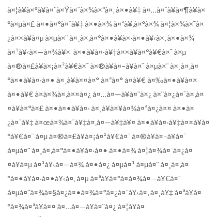
à¤¦à¥à¤°à¥à¤˜à¤Ÿà¤¨à¤¾à¤“à¤‚ à¤•à¥‡ à¤…à¤¨à¥à¤¶à¥à¤
°à¤µà¤£ à¤•à¤°à¤¨à¥‡ à¤•à¤¾ à¤ªà¥‚à¤°à¤¾ à¤¦à¤¾à¤¯à¤
¿à¤¤à¥à¤µ à¤µà¤¨ à¤¸à¤‚à¤°à¤•à¥à¤·à¤•à¥‹à¤‚ à¤•à¤¾
à¤¹à¥‹à¤—à¤¾à¥¤ à¤•à¥à¤·à¥‡à¤¤à¥à¤°à¥€à¤¯ à¤µ
à¤®à¤£à¥à¤¡à¤²à¥€à¤¯ à¤®à¥à¤–à¥à¤¯ à¤µà¤¨ à¤¸à¤‚à¤
°à¤•à¥à¤·à¤• à¤¸à¥à¤¤à¤° à¤ªà¤° à¤­à¥€ à¤‰à¤•à¥à¤¤
à¤•à¥€ à¤­à¤¾à¤‚à¤¤à¤¿ à¤…à¤—à¥à¤¨à¤¿ à¤¨à¤¿à¤¯à¤‚à¤
¤à¥à¤°à¤£ à¤•à¤•à¥à¤· à¤¸à¥à¤¥à¤¾à¤ªà¤¿à¤¤ à¤•à¤
¿à¤¯à¥‡ à¤œà¤¾à¤¯à¥‡à¤‚à¤—à¥‡à¥¤ à¤•à¥à¤·à¥‡à¤¤à¥à¤
°à¥€à¤¯ à¤µ à¤®à¤£à¥à¤¡à¤²à¥€à¤¯ à¤®à¥à¤–à¥à¤¯
à¤µà¤¨ à¤¸à¤‚à¤°à¤•à¥à¤·à¤• à¤•à¤¾ à¤¦à¤¾à¤¯à¤¿à¤
¤à¥à¤µ à¤¹à¥‹à¤—à¤¾ à¤•à¤¿ à¤µà¤¹ à¤µà¤¨ à¤¸à¤‚à¤
°à¤•à¥à¤·à¤•à¥‹à¤‚ à¤µ à¤ªà¥à¤°à¤­à¤¾à¤—à¥€à¤¯
à¤µà¤¨à¤¾à¤§à¤¿à¤•à¤¾à¤°à¤¿à¤¯à¥‹à¤‚ à¤¸à¥‡ à¤ªà¥à¤
°à¤¾à¤ªà¥à¤¤ à¤…à¤—à¥à¤¨à¤¿ à¤¦à¥à¤