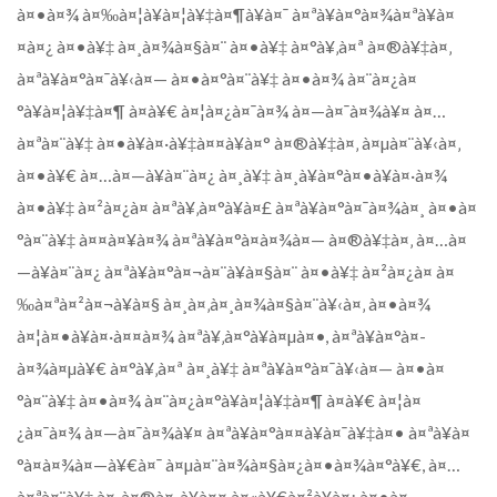
à¤•à¤¾ à¤‰à¤¦à¥à¤¦à¥‡à¤¶à¥à¤¯ à¤ªà¥à¤°à¤¾à¤ªà¥à¤
¤à¤¿ à¤•à¥‡ à¤¸à¤¾à¤§à¤¨ à¤•à¥‡ à¤°à¥‚à¤ª à¤®à¥‡à¤‚
à¤ªà¥à¤°à¤¯à¥‹à¤— à¤•à¤°à¤¨à¥‡ à¤•à¤¾ à¤¨à¤¿à¤
°à¥à¤¦à¥‡à¤¶ à¤­à¥€ à¤¦à¤¿à¤¯à¤¾ à¤—à¤¯à¤¾à¥¤ à¤…
à¤ªà¤¨à¥‡ à¤•à¥à¤·à¥‡à¤¤à¥à¤° à¤®à¥‡à¤‚ à¤µà¤¨à¥‹à¤‚
à¤•à¥€ à¤…à¤—à¥à¤¨à¤¿ à¤¸à¥‡ à¤¸à¥à¤°à¤•à¥à¤·à¤¾
à¤•à¥‡ à¤²à¤¿à¤ à¤ªà¥‚à¤°à¥à¤£ à¤ªà¥à¤°à¤¯à¤¾à¤¸ à¤•à¤
°à¤¨à¥‡ à¤¤à¤¥à¤¾ à¤ªà¥à¤°à¤­à¤¾à¤— à¤®à¥‡à¤‚ à¤…à¤
—à¥à¤¨à¤¿ à¤ªà¥à¤°à¤¬à¤¨à¥à¤§à¤¨ à¤•à¥‡ à¤²à¤¿à¤ à¤
‰à¤ªà¤²à¤¬à¥à¤§ à¤¸à¤‚à¤¸à¤¾à¤§à¤¨à¥‹à¤‚ à¤•à¤¾
à¤¦à¤•à¥à¤·à¤¤à¤¾ à¤ªà¥‚à¤°à¥à¤µà¤•, à¤ªà¥à¤°à¤­
à¤¾à¤µà¥€ à¤°à¥‚à¤ª à¤¸à¥‡ à¤ªà¥à¤°à¤¯à¥‹à¤— à¤•à¤
°à¤¨à¥‡ à¤•à¤¾ à¤¨à¤¿à¤°à¥à¤¦à¥‡à¤¶ à¤­à¥€ à¤¦à¤
¿à¤¯à¤¾ à¤—à¤¯à¤¾à¥¤ à¤ªà¥à¤°à¤¤à¥à¤¯à¥‡à¤• à¤ªà¥à¤
°à¤­à¤¾à¤—à¥€à¤¯ à¤µà¤¨à¤¾à¤§à¤¿à¤•à¤¾à¤°à¥€, à¤…
à¤ªà¤¨à¥‡ à¤¸à¤®à¤¸à¥à¤¤ à¤«à¥€à¤²à¥à¤¡ à¤•à¤