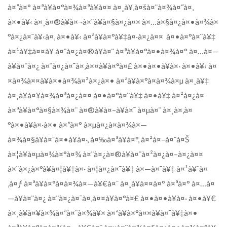
à¤”à¤° à¤ªà¥à¤°à¤¾à¤ªà¥à¤¤ à¤¸à¥‚à¤šà¤¨à¤¾à¤“à¤‚
à¤•à¥‹ à¤¸à¤®à¥à¤¬à¤¨à¥à¤§à¤¿à¤¤ à¤…à¤§à¤¿à¤•à¤¾à¤
°à¤¿à¤¯à¥‹à¤‚ à¤•à¥‹ à¤ªà¥à¤°à¥‡à¤·à¤¿à¤¤ à¤•à¤°à¤¨à¥‡
à¤¹à¥‡à¤¤à¥ à¤¨à¤¿à¤®à¥à¤¨ à¤ªà¥à¤°à¤•à¤¾à¤° à¤…à¤—
à¥à¤¨à¤¿ à¤¨à¤¿à¤¯à¤‚à¤¤à¥à¤°à¤£ à¤•à¤•à¥à¤· à¤•à¥‹ à¤
¤à¤¾à¤¤à¥à¤•à¤¾à¤²à¤¿à¤• à¤ªà¥à¤°à¤­à¤¾à¤µ à¤¸à¥‡
à¤¸à¥à¤¥à¤¾à¤ªà¤¿à¤¤ à¤•à¤°à¤¨à¥‡ à¤•à¥‡ à¤²à¤¿à¤
à¤ªà¥à¤°à¤§à¤¾à¤¨ à¤®à¥à¤–à¥à¤¯ à¤µà¤¨ à¤¸à¤‚à¤
°à¤•à¥à¤·à¤• à¤”à¤° à¤µà¤¿à¤­à¤¾à¤—
à¤¾à¤§à¥à¤¯à¤•à¥à¤·, à¤‰à¤ªà¥à¤°, à¤²à¤–à¤¨à¤Š
à¤¦à¥à¤µà¤¾à¤°à¤¾ à¤¨à¤¿à¤®à¥à¤¨à¤²à¤¿à¤–à¤¿à¤¤
à¤¨à¤¿à¤°à¥à¤¦à¥‡à¤· à¤¦à¤¿à¤¯à¥‡ à¤—à¤¯à¥‡ à¤¹à¥ˆà¤
‚à¤ƒ à¤ªà¥à¤°à¤­à¤¾à¤—à¥€à¤¯ à¤¸à¥à¤¤à¤° à¤ªà¤° à¤…à¤
—à¥à¤¨à¤¿ à¤¨à¤¿à¤¯à¤‚à¤¤à¥à¤°à¤£ à¤•à¤•à¥à¤· à¤•à¥€
à¤¸à¥à¤¥à¤¾à¤ªà¤¨à¤¾à¥¤ à¤ªà¥à¤°à¤¤à¥à¤¯à¥‡à¤•