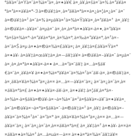
°à¥à¤˜à¤Ÿà¤¨à¤¾à¤“à¤‚ à¤•à¥€ à¤¸à¥‚à¤šà¤¨à¤¾ à¤ªà¥à¤
°à¤ªà¤¤à¥à¤°-3 à¤®à¥‡à¤‚ à¤ªà¥à¤°à¤¤à¤¿à¤¦à¤¿à¤¨ à¤ˆ
à¤®à¥‡à¤² à¤¯à¤¾ à¤µà¥à¤¹à¤¾à¤Ÿà¥à¤¸à¤ªà¥à¤ª à¤¸à¥‡
à¤®à¥à¤–à¥à¤¯ à¤µà¤¨ à¤¸à¤‚à¤°à¤•à¥à¤·à¤•, à¤ªà¥à¤
°à¤šà¤¾à¤°-à¤ªà¥à¤°à¤¸à¤¾à¤°, à¤‰à¤ªà¥à¤°, à¤²à¤–
à¤¨à¤Š à¤µ à¤•à¤®à¤¾à¤£à¥à¤¡ à¤¸à¥‡à¤£à¥à¤Ÿà¤°
à¤•à¥‹ à¤­à¥‡à¤œà¥‡à¤‚à¤—à¥‡à¥¤ à¤®à¥à¤–à¥à¤¯ à¤µà¤¨
à¤¸à¤‚à¤°à¤•à¥à¤·à¤• à¤…à¤ªà¤¨à¥‡ à¤…à¤§à¥
€à¤¨à¤¸à¥à¤¥ à¤•à¤¾à¤°à¥à¤¯à¤¾à¤²à¤¯à¥‹à¤‚ à¤®à¥‡à¤‚
à¤¸à¥à¤¥à¤¾à¤ªà¤¿à¤¤ à¤…à¤—à¥à¤¨à¤¿ à¤¨à¤¿à¤¯à¤‚à¤
¤à¥à¤°à¤£ à¤•à¤•à¥à¤·à¥‹à¤‚ à¤•à¥‡ à¤¦à¥‚à¤°à¤­
à¤¾à¤·à¤§à¥à¤®à¥‹à¤¬à¤¾à¤ˆà¤²à¤§à¥à¤«à¥ˆà¤•à¥à¤¸
à¤¨à¤®à¥à¤¬à¤°à¤§à¥à¤ˆ-à¤®à¥‡à¤² à¤¸à¥‡ à¤®à¥à¤–
à¥à¤¯à¤¾à¤²à¤¯ à¤ªà¤° à¤¸à¥à¤¥à¤¾à¤ªà¤¿à¤¤ à¤…à¤—
à¥à¤¨à¤¿ à¤¨à¤¿à¤¯à¤‚à¤¤à¥à¤°à¤£ à¤¸à¥‡à¤² à¤•à¥‹ à¤¤à¤
¤à¥à¤•à¤¾à¤² à¤…à¤µà¤—à¤¤ à¤•à¤°à¤¾à¤¯à¥‡à¥¤