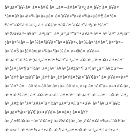
à¤µà¤¨à¥‹à¤‚ à¤•à¥€ à¤…à¤—à¥à¤¨à¤¿ à¤¸à¥‡ à¤¸à¥à¤
°à¤•à¥à¤·à¤¾ à¤à¤µà¤‚ à¤ªà¥à¤°à¤­à¤¾à¤µà¥€ à¤°à¤
£à¤¨à¥€à¤¤à¤¿ à¤¹à¥‡à¤¤à¥ à¤ªà¥à¤°à¤§à¤¾à¤¨
à¤®à¥à¤–à¥à¤¯ à¤µà¤¨ à¤¸à¤‚à¤°à¤•à¥à¤·à¤• à¤”à¤° à¤µà¤
¿à¤­à¤¾à¤—à¤¾à¤§à¥à¤¯à¤•à¥à¤·, à¤‰à¤ªà¥à¤°, à¤²à¤–
à¤¨à¤Š à¤¦à¥à¤µà¤¾à¤°à¤¾ à¤¸à¤®à¤¸à¥à¤¤
à¤µà¤¨à¤¾à¤§à¤¿à¤•à¤¾à¤°à¤¿à¤¯à¥‹à¤‚ à¤•à¥‹ à¤•à¤ˆ
à¤¦à¤¿à¤¶à¤¾à¤¨à¤¿à¤°à¥à¤¦à¥‡à¤¶ à¤¦à¤¿à¤¯à¥‡ à¤—
à¤¯à¥‡ à¤œà¥ˆà¤¸à¥‡ à¤¸à¥à¤¥à¤¾à¤¨à¥€à¤¯ à¤¸à¥à¤¤à¤°
à¤ªà¤° à¤—à¥‹à¤·à¥à¤ à¤¿à¤¯à¥‹à¤‚ à¤µ à¤¬à¥ˆà¤ à¤•à¥‹à¤‚
à¤•à¤¾ à¤†à¤¯à¥‹à¤œà¤¨ à¤•à¤° à¤µà¤¨ à¤…à¤—à¥à¤¨à¤¿
à¤¸à¥‡ à¤ªà¤°à¥à¤¯à¤¾à¤µà¤°à¤£ à¤•à¥‹ à¤¹à¥‹à¤¨à¥‡
à¤µà¤¾à¤²à¥€ à¤•à¥à¤·à¤¤à¤¿ à¤•à¥‡
à¤¸à¤®à¥à¤¬à¤¨à¥à¤§ à¤®à¥‡à¤‚ à¤¸à¥à¤¥à¤¾à¤¨à¥€à¤¯
à¤œà¤¨à¤¤à¤¾ à¤•à¥‹ à¤¶à¤¿à¤•à¥à¤·à¤¿à¤¤ à¤•à¤