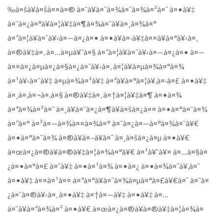
‰à¤šà¥à¤šà¤¤à¤® à¤¨à¥à¤¯à¤¾à¤¯à¤¾à¤²à¤¯ à¤•à¥‡
à¤¨à¤¿à¤°à¥à¤¦à¥‡à¤¶à¤¾à¤¨à¥à¤¸à¤¾à¤°
à¤”à¤¦à¥à¤¯à¥‹à¤—à¤¿à¤• à¤•à¥à¤·à¥‡à¤¤à¥à¤°à¥‹à¤‚
à¤®à¥‡à¤‚ à¤…à¤µà¥ˆà¤§ à¤”à¤¦à¥à¤¯à¥‹à¤—à¤¿à¤• à¤—
à¤¤à¤¿à¤µà¤¿à¤§à¤¿à¤¯à¥‹à¤‚ à¤¦à¥à¤µà¤¾à¤°à¤¾
à¤¹à¥‹à¤¨à¥‡ à¤µà¤¾à¤²à¥‡ à¤ªà¥à¤°à¤¦à¥‚à¤·à¤£ à¤•à¥‡
à¤¸à¤‚à¤¬à¤‚à¤§ à¤®à¥‡à¤‚ à¤†à¤¦à¥‡à¤¶ à¤•à¤¾
à¤ªà¤¾à¤²à¤¨ à¤¸à¥à¤¨à¤¿à¤¶à¥à¤šà¤¿à¤¤ à¤•à¤°à¤¨à¤¾
à¤”à¤° à¤²à¤—à¤¾à¤¤à¤¾à¤° à¤¨à¤¿à¤—à¤°à¤¾à¤¨à¥€
à¤•à¤°à¤¨à¤¾ à¤®à¥à¤–à¥à¤¯ à¤¸à¤šà¤¿à¤µ à¤•à¥€
à¤œà¤¿à¤®à¥à¤®à¥‡à¤¦à¤¾à¤°à¥€ à¤¹à¥ˆà¥¤ à¤…à¤§à¤
¿à¤•à¤°à¤£ à¤¨à¥‡ à¤•à¤¹à¤¾ à¤•à¤¿ à¤•à¤¾à¤¨à¥‚à¤¨
à¤•à¥‡ à¤¤à¤¹à¤¤ à¤ªà¤°à¥à¤¯à¤¾à¤µà¤°à¤£à¥€à¤¯ à¤¨à¤
¿à¤¯à¤®à¥‹à¤‚ à¤•à¥‡ à¤†à¤—à¥‡ à¤•à¥‡ à¤…
à¤¨à¥à¤ªà¤¾à¤² à¤•à¥€ à¤œà¤¿à¤®à¥à¤®à¥‡à¤¦à¤¾à¤