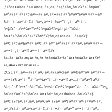
‚à¤°à¤•à¥à¤·à¤• à¤à¤µà¤‚ à¤µà¤¿à¤­à¤¿à¤¨à¥à¤¨ à¤µà¤¨
à¤ªà¥à¤°à¤­à¤¾à¤—à¥‹à¤‚ à¤•à¥‡ à¤ªà¥à¤°à¤­à¤¾à¤—à¥
€à¤¯ à¤µà¤¨à¤¾à¤§à¤¿à¤•à¤¾à¤°à¤¿à¤¯à¥‹à¤‚
à¤¦à¥à¤µà¤¾à¤°à¤¾ à¤µà¥€à¤¡à¤¿à¤¯à¥‹à¤‚
à¤•à¤¾à¤¨à¥à¤«à¥à¤°à¥‡à¤¸à¤¿à¤‚à¤— à¤•à¥‡
à¤®à¤¾à¤§à¥à¤¯à¤® à¤¸à¥‡ à¤ªà¥à¤°à¤¤à¤¿à¤­à¤¾à¤—
à¤•à¤¿à¤¯à¤¾ à¤—à¤¯à¤¾à¥¤
à¤…à¤—à¥à¤¨à¤¿ à¤¨à¤¿à¤¯à¤‚à¤¤à¥à¤°à¤£ à¤•à¤•à¥à¤· à¤•à¥€
à¤¸à¥à¤¥à¤¾à¤ªà¤¨à¤¾
2021 à¤…à¤—à¥à¤¨à¤¿ à¤¸à¥€à¤œà¤¨ à¤®à¥‡à¤‚ à¤†à¤—
à¤•à¥€ à¤˜à¤Ÿà¤¨à¤¾à¤“à¤‚ à¤•à¤¾ à¤…à¤¨à¥à¤¶à¥à¤
°à¤µà¤£ à¤•à¤°à¤¨à¥‡ à¤¤à¤¥à¤¾ à¤µà¤¨ à¤…à¤—à¥à¤¨à¤¿
à¤˜à¤Ÿà¤¨à¤¾à¤“à¤‚ à¤•à¥‡ à¤¸à¤®à¥à¤¬à¤¨à¥à¤§
à¤®à¥‡à¤‚ à¤µà¤¿à¤­à¤¿à¤¨à¥à¤¨ à¤¶à¥à¤°à¥‹à¤¤à¥‹à¤‚
à¤¸à¥‡ à¤¸à¥‚à¤šà¤¨à¤¾ à¤à¤•à¤¤à¥à¤° à¤•à¤°à¤¨à¥‡