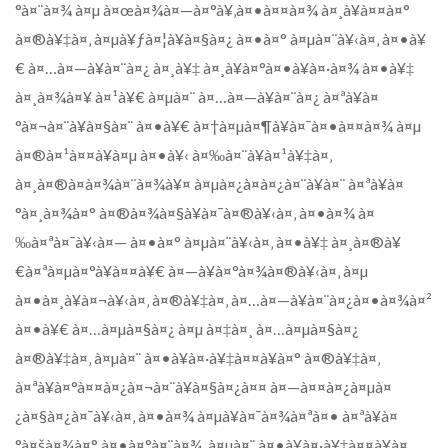
°à¤¨à¤¾ à¤µ à¤œà¤¾à¤—à¤°à¥‚à¤•à¤¤à¤¾ à¤¸à¥à¤¤à¤°
à¤®à¥‡à¤‚ à¤µà¥ƒà¤¦à¥à¤§à¤¿ à¤•à¤° à¤µà¤¨à¥‹à¤‚ à¤•à¥
€ à¤…à¤—à¥à¤¨à¤¿ à¤¸à¥‡ à¤¸à¥à¤°à¤•à¥à¤·à¤¾ à¤•à¥‡
à¤¸à¤¾à¤¥ à¤¹à¥€ à¤µà¤¨ à¤…à¤—à¥à¤¨à¤¿ à¤ªà¥à¤
°à¤¬à¤¨à¥à¤§à¤¨ à¤•à¥€ à¤†à¤µà¤¶à¥à¤¯à¤•à¤¤à¤¾ à¤µ
à¤®à¤¹à¤¤à¥à¤µ à¤•à¥‹ à¤‰à¤¨à¥à¤¹à¥‡à¤‚
à¤¸à¤®à¤à¤¾à¤¨à¤¾à¥¤ à¤µà¤¿à¤­à¤¿à¤¨à¥à¤¨ à¤ªà¥à¤
°à¤¸à¤¾à¤° à¤®à¤¾à¤§à¥à¤¯à¤®à¥‹à¤‚ à¤•à¤¾ à¤
‰à¤ªà¤¯à¥‹à¤— à¤•à¤° à¤µà¤¨à¥‹à¤‚ à¤•à¥‡ à¤¸à¤®à¥
€à¤ªà¤µà¤°à¥à¤¤à¥€ à¤—à¥à¤°à¤¾à¤®à¥‹à¤‚ à¤µ
à¤•à¤¸à¥à¤¬à¥‹à¤‚ à¤®à¥‡à¤‚ à¤…à¤—à¥à¤¨à¤¿à¤•à¤¾à¤²
à¤•à¥€ à¤…à¤µà¤§à¤¿ à¤µ à¤‡à¤¸ à¤…à¤µà¤§à¤¿
à¤®à¥‡à¤‚ à¤µà¤¨ à¤•à¥à¤·à¥‡à¤¤à¥à¤° à¤®à¥‡à¤‚
à¤ªà¥à¤°à¤¤à¤¿à¤¬à¤¨à¥à¤§à¤¿à¤¤ à¤—à¤¤à¤¿à¤µà¤
¿à¤§à¤¿à¤¯à¥‹à¤‚ à¤•à¤¾ à¤µà¥à¤¯à¤¾à¤ªà¤• à¤ªà¥à¤
°à¤šà¤¾à¤° à¤•à¤°à¤¨à¤¾, à¤µà¤¨ à¤•à¥à¤·à¥‡à¤¤à¥à¤